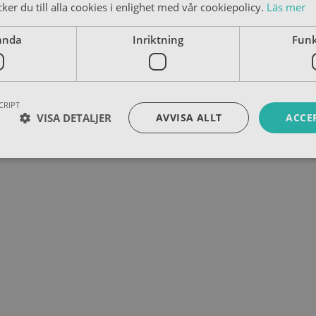
er du till alla cookies i enlighet med vår cookiepolicy.
Läs mer
anda
Inriktning
Funk
CRIPT
VISA DETALJER
AVVISA ALLT
ACCE