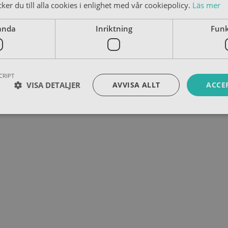
er du till alla cookies i enlighet med vår cookiepolicy.
Läs mer
anda
Inriktning
Funk
CRIPT
VISA DETALJER
AVVISA ALLT
ACCE