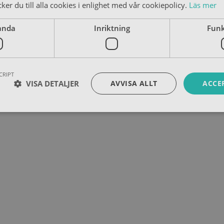
er du till alla cookies i enlighet med vår cookiepolicy.
Läs mer
anda
Inriktning
Funk
CRIPT
VISA DETALJER
AVVISA ALLT
ACCE