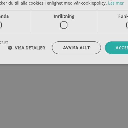
er du till alla cookies i enlighet med vår cookiepolicy.
Läs mer
anda
Inriktning
Funk
CRIPT
VISA DETALJER
AVVISA ALLT
ACCE