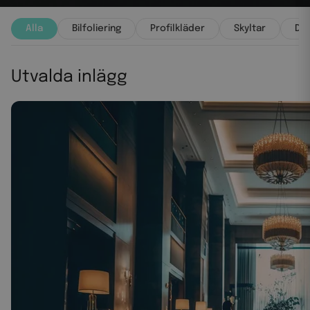
Alla
Bilfoliering
Profilkläder
Skyltar
De
Utvalda inlägg