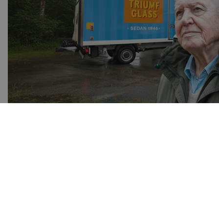
Behind the Scenes
·
17 feb. 2026
Glassbilens förvandling
En studie i folieringens hantverk. Följ med när en kritvit skå
Törnebyvägen i Kalmar (läses med David Attenborough röst).