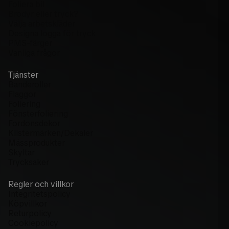
Foliera bil
Brodyr eller tryck?
Välja arbetskläder
Designa logga för tryck
PMS-färger
Vanliga frågor
Tjänster
Banderoller
Flaggor
Foliering
Fönsterfoliering
Fordonsdekor
Klistermärken/Dekaler
Mässprodukter
Skyltar
Trycksaker
Regler och villkor
Integritetspolicy
Köpvillkor
Returpolicy
Cookiepolicy