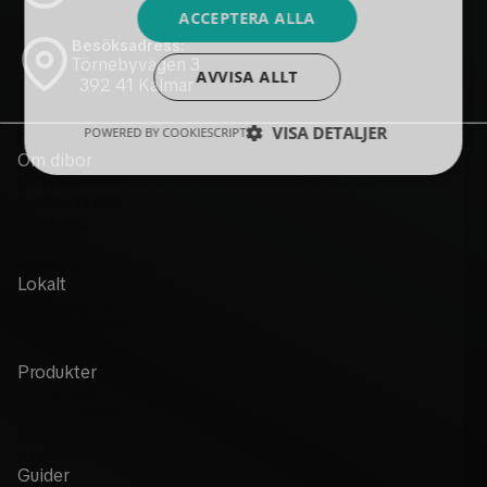
ACCEPTERA ALLA
Besöksadress:
Törnebyvägen 3
AVVISA ALLT
392 41 Kalmar
VISA DETALJER
POWERED BY COOKIESCRIPT
Om dibor
Om oss
Kontakta oss
Ring mig
Blogg
Kundrecensioner
Lokalt
Foliering Kalmar
Skyltar Kalmar
Produkter
Sortiment
Arbetskläder
Profilkläder
Profilprodukter
Guider