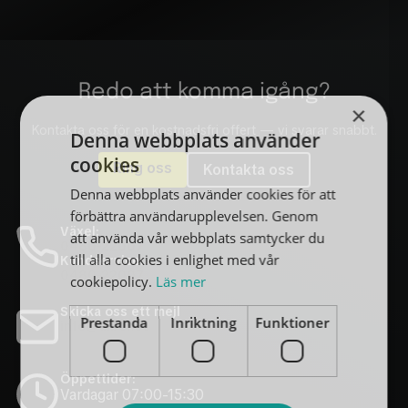
Redo att komma igång?
×
Kontakta oss för en kostnadsfri offert — vi svarar snabbt.
Denna webbplats använder
cookies
Ring oss
Kontakta oss
Denna webbplats använder cookies för att
förbättra användarupplevelsen. Genom
Växel:
att använda vår webbplats samtycker du
0480-22007
till alla cookies i enlighet med vår
Kundservice:
0480-22007
cookiepolicy.
Läs mer
Skicka oss ett mejl
Prestanda
Inriktning
Funktioner
info@dibor.se
Öppettider:
Vardagar 07:00-15:30