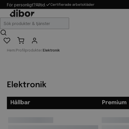
För personligt?
Alltid.
Alltid personlig service
Certifierade arbetskläder
Hem
/
Profilprodukter
/
Elektronik
Elektronik
Hållbar
Premium