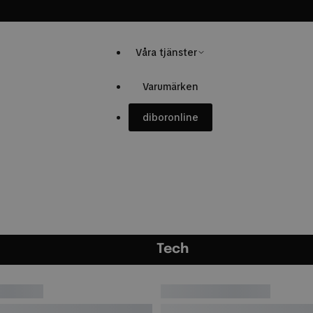
Sortiment
Våra tjänster
Varumärken
dibor
online
Tech