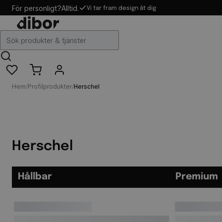
För personligt?
Alltid.
Vi tar fram design åt dig
Hem
/
Profilprodukter
/
Herschel
Herschel
Hållbar
Premium