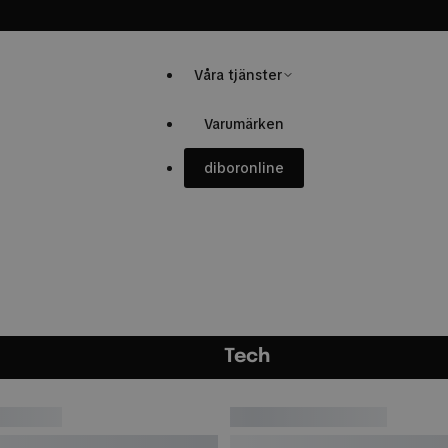
Sortiment
Våra tjänster
Varumärken
dibor
online
Tech