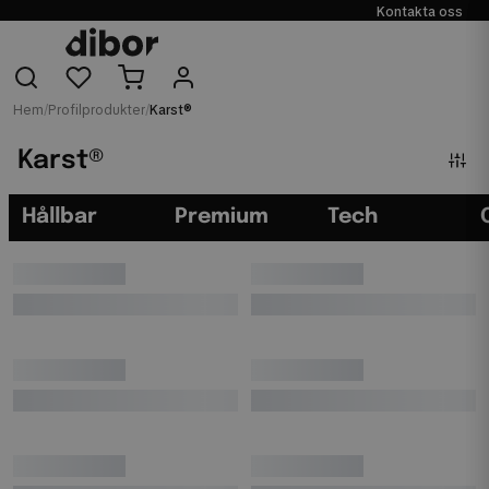
Kontakta oss
Hem
/
Profilprodukter
/
Karst®
Karst®
Hållbar
Premium
Tech