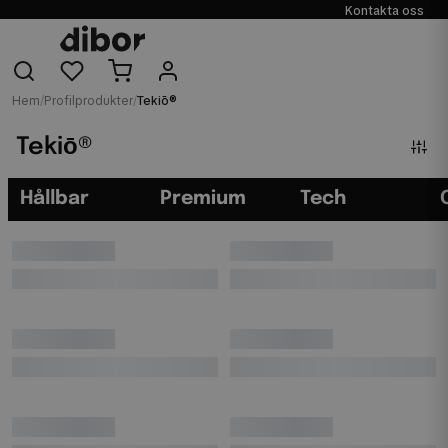
Kontakta oss
Hem
/
Profilprodukter
/
Tekiō®
Tekiō®
Hållbar
Premium
Tech