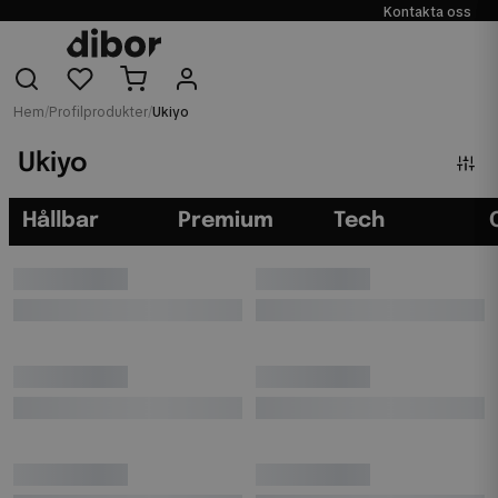
Kontakta oss
Hem
/
Profilprodukter
/
Ukiyo
Ukiyo
Hållbar
Premium
Tech