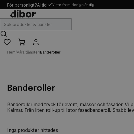
För personligt?
Alltid.
Vi tar fram design åt dig
Hem
/
Våra tjänster
/
Banderoller
Banderoller
Banderoller med tryck för event, mässor och fasader. Vi p
Kalmar. Från liten roll-up till stor fasadbanderoll. Snabb le
Inga produkter hittades