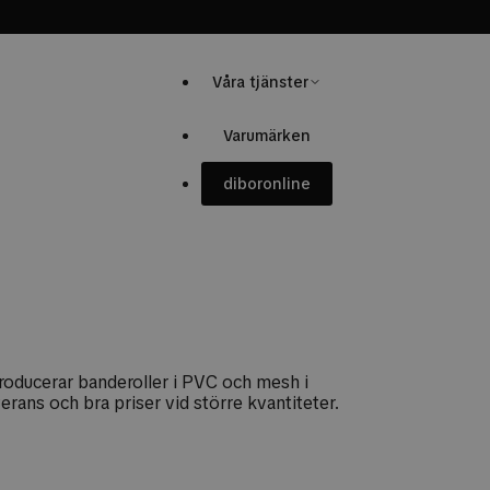
Sortiment
Våra tjänster
Varumärken
dibor
online
roducerar banderoller i PVC och mesh i
verans och bra priser vid större kvantiteter.